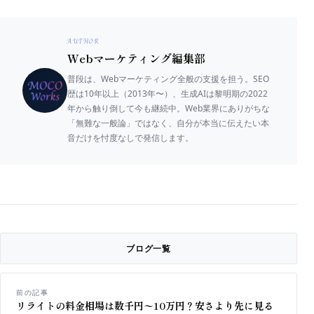
AUTHOR
Webマーケティング編集部
普段は、Webマーケティング全般の支援を担う。SEO
歴は10年以上（2013年〜）、生成AIは黎明期の2022
年から触り倒して今も継続中。Web業界にありがちな
「無難な一般論」ではなく、自分が本当に伝えたい本
音だけを忖度なしで発信します。
ブログ一覧
前の記事
リライトの料金相場は数千円〜10万円？安さより先に見る