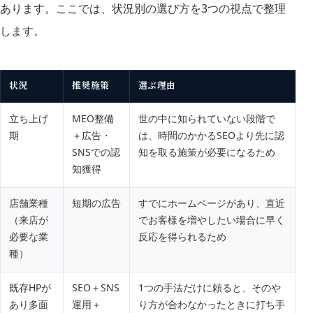
あります。ここでは、状況別の選び方を3つの視点で整理
します。
状況
推奨施策
選ぶ理由
立ち上げ
MEO整備
世の中に知られていない段階で
期
＋広告・
は、時間のかかるSEOより先に認
SNSでの認
知を取る施策が必要になるため
知獲得
店舗業種
短期の広告
すでにホームページがあり、直近
（来店が
でお客様を増やしたい場合に早く
必要な業
反応を得られるため
種）
既存HPが
SEO＋SNS
1つの手法だけに頼ると、そのや
あり多面
運用＋
り方が合わなかったときに打ち手