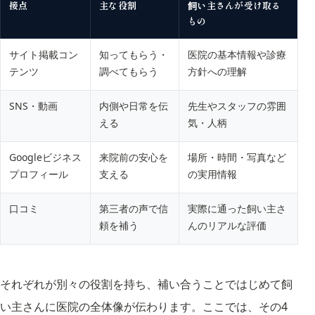
接点
主な役割
飼い主さんが受け取る
もの
サイト掲載コン
知ってもらう・
医院の基本情報や診療
テンツ
調べてもらう
方針への理解
SNS・動画
内側や日常を伝
先生やスタッフの雰囲
える
気・人柄
Googleビジネス
来院前の安心を
場所・時間・写真など
プロフィール
支える
の実用情報
口コミ
第三者の声で信
実際に通った飼い主さ
頼を補う
んのリアルな評価
それぞれが別々の役割を持ち、補い合うことではじめて飼
い主さんに医院の全体像が伝わります。ここでは、その4