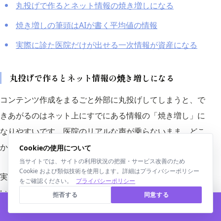
丸投げで作るとネット情報の焼き増しになる
焼き増しの筆頭はAIが書く平均値の情報
実際に診た医院だけが出せる一次情報が資産になる
丸投げで作るとネット情報の焼き増しになる
コンテンツ作成をまるごと外部に丸投げしてしまうと、で
きあがるのはネット上にすでにある情報の「焼き増し」に
なりやすいです。医院のリアルな声が乗らないまま、どこ
かで見たような一般的な内容が並ぶことになるからです。
Cookieの使用について
当サイトでは、サイトの利用状況の把握・サービス改善のため
Cookie および類似技術を使用します。詳細はプライバシーポリシー
実際に動物病院の状態を知らないわけですから、どう足掻
をご確認ください。
プライバシーポリシー
いてもホームページにある内容の焼き増しになります。
拒否する
同意する
【無料】かんたんWeb予約