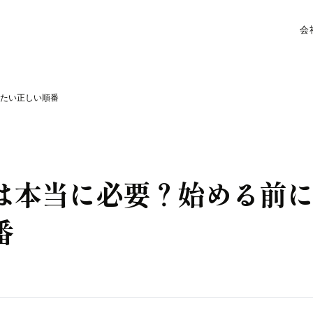
会
たい正しい順番
は本当に必要？始める前
番