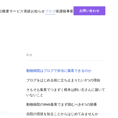
お問い合わせ
社概要
サービス
実績
お知らせ
ブログ
保護猫事業
目次
に
動物病院はブログで本当に集客できるのか
ブログをはじめる前に立ち止まりたい3つの理由
そもそも集客でつまずく根本は飼い主さんに届いて
いないこと
動物病院のWeb集客でまず踏むべき4つの順番
自院の現状を知ることからはじめてみませんか